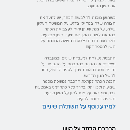
ביותר. לצורך כך ישייף רופא השיניים בדרך כלל
את השן הפגועה.
כשהשן מוכנה להלבשת הכתר, יש לתעד את
הצורה שלה במדויק, בדגש על המשטח העליון
שלה, על מנת שניתן יהיה לעצב את הכתר
בהתאם לצורת השן. את תיעוד השן מבצעים
באמצעות תבנית פלסטית גמישה המונחת על
השן למספר דקות.
התבנית נשלחת למעבדת שיניים ובמעבדה
מייצרים את הכתר בהתבסס על התבנית ועל
נתונים נוספים אותם צריך לספק הרופא, כמו
למשל הגוון הדרוש.
הכנת הכתר לקראת הרכבה נמשכת מספר
שבועות ולכן יותקן בדרך כלל כתר זמני באמצעות
דבק זמני. זאת על מנת להגן על השן שכעת
חשופה במיוחד לנזקים.
למידע נוסף על השתלת שיניים
הרכבת הכתר על השן